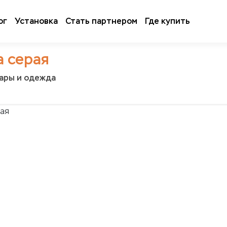
ог
Установка
Стать партнером
Где купить
а серая
уары и одежда