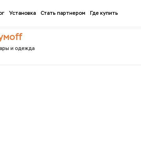
ог
Установка
Стать партнером
Где купить
умoff
уары и одежда