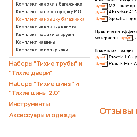
Комплект на арки в багажнике
М2 - размер 
Комплект на перегородку МО
Absorber А15
Specific в де
Комплект на крышку багажника
Комплект на крышку капота
Практичный эффект 
Комплект на арки снаружи
материалы
, 
Комплект на шины
Комплект на подкрылки
В комплект входит 
Practik 1.6 -
Наборы "Тихие трубы" и
Practik Flex 
"Тихие двери"
Наборы "Тихие шины" и
"Тихие шины 2.0"
Инструменты
Отзывы 
Аксессуары и одежда