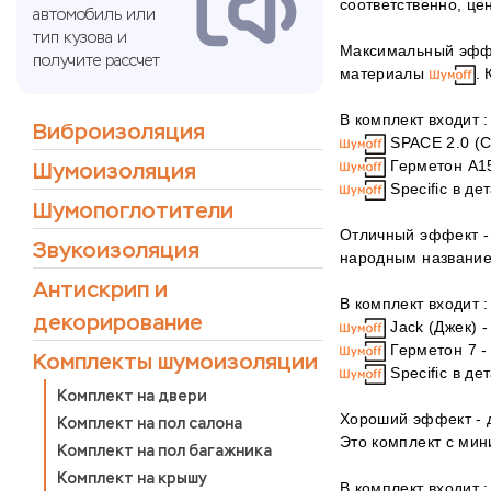
соответственно, ц
автомобиль или
тип кузова и
Максимальный эффек
получите рассчет
материалы
.
В комплект входит 
Виброизоляция
SPACE 2.0 (Сп
Герметон А15
Шумоизоляция
Specific в де
Шумопоглотители
Отличный эффект - 
Звукоизоляция
народным название
Антискрип и
В комплект входит 
декорирование
Jack (Джек) -
Герметон 7 -
Комплекты шумоизоляции
Specific в де
Комплект на двери
Хороший эффект - д
Комплект на пол салона
Это комплект с ми
Комплект на пол багажника
Комплект на крышу
В комплект входит 