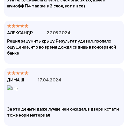
хватило) Сначала клеил 2 слоя practik 1.6, далее
шумофф П4 так же в 2 слоя, вот и все)
АЛЕКСАНДР
27.05.2024
Решил зашумить крышу. Результат удевил, пропало
ощущение, что во время дождя сидишь в консервной
банке
ДИМА Ш
17.04.2024
За эти деньги даже лучше чем ожидал, в двери кстати
тоже норм материал