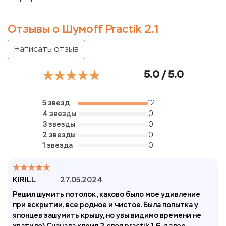
Отзывы о Шумoff Practik 2.1
Написать отзыв
5.0 / 5.0
5 звезд
12
4 звезды
0
3 звезды
0
2 звезды
0
1 звезда
0
KIRILL
27.05.2024
Решил шумить потолок, каково было мое удивление
при вскрытии, все родное и чистое. Была попытка у
японцев зашумить крышу, но увы видимо времени не