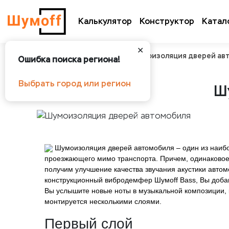
Калькулятор
Конструктор
Катал
✕
Шумоff
О шумоизоляции
Шумоизоляция дверей ав
Ошибка поиска региона!
Выбрать город или регион
Ш
Шумоизоляция дверей автомобиля – один из наибол
проезжающего мимо транспорта. Причем, одинаковое
получим улучшение качества звучания акустики авто
конструкционный вибродемфер Шумоff Bass, Вы доба
Вы услышите новые ноты в музыкальной композиции, 
монтируется несколькими слоями.
Первый слой