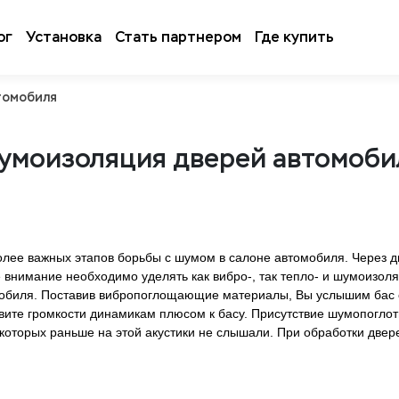
ог
Установка
Стать партнером
Где купить
томобиля
умоизоляция дверей автомоби
ее важных этапов борьбы с шумом в салоне автомобиля. Через дв
 внимание необходимо уделять как вибро-, так тепло- и шумоизо
мобиля. Поставив вибропоглощающие материалы, Вы услышим бас о
вите громкости динамикам плюсом к басу. Присутствие шумопогло
которых раньше на этой акустики не слышали. При обработки две