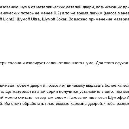
азованию шума от металлических деталей двери, возникающих пр
ических потерь не менее 0.2) в то же время легким (масса мене
f Light2, Шумоff Ultra, Шумоff Joker. Возможно применение мате
тери салона и изолирует салон от внешнего шума. Для этого слу
ичивает объём двери и позволяет динамику выдавать более качес
толще материал из этой серии получится установить в авто, тем в
 можно считать четвертым слоем. Таковыми являются Шумофф Акус
 Им стоит обработать пластиковые карманы дверей, чтобы разные 