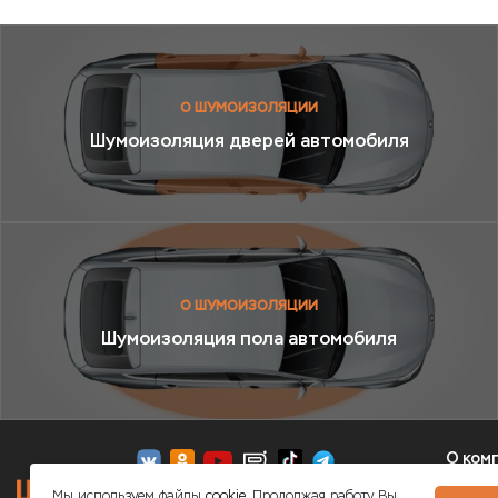
О ШУМОИЗОЛЯЦИИ
Шумоизоляция дверей автомобиля
О ШУМОИЗОЛЯЦИИ
Шумоизоляция пола автомобиля
О ком
полит
8 (800) 350-01-24
Мы используем файлы
cookie.
Продолжая работу Вы