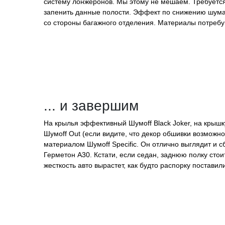
систему лонжеронов. Мы этому не мешаем. Требуется
запенить данные полости. Эффект по снижению шума от
со стороны багажного отделения. Материалы потреб
... и завершим
На крылья эффективный Шумоff Black Joker, на крыш
Шумоff Out (если видите, что декор обшивки возможн
материалом Шумоff Specific. Он отлично выглядит и
Герметон А30. Кстати, если седан, заднюю полку стои
жесткость авто вырастет, как будто распорку поставили