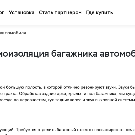
ог
Установка
Стать партнером
Где купить
 автомобиля
оизоляция багажника автомо
 большую полость, в которой отлично резонируют звуки. Звуки бы
го тракта. Обработав задние арки, крылья и пол багажника, мы су
роезде по неровностям, гул задних колес и звук выхлопной систем
ующий. Требуется отделить багажный отсек от пассажирского. жел