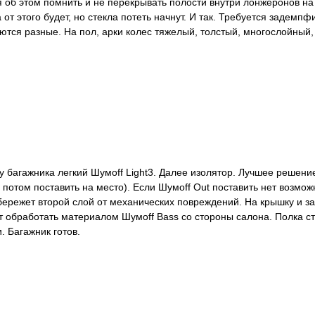
 об этом помнить и не перекрывать полости внутри лонжеронов на
 этого будет, но стекла потеть начнут. И так. Требуется задемпф
уются разные. На пол, арки колес тяжелый, толстый, многослойн
ку багажника легкий Шумоff Light3. Далее изолятор. Лучшее реше
о потом поставить на место). Если Шумоff Out поставить нет воз
 сбережет второй слой от механических повреждений. На крышку и
т обработать материалом Шумоff Bass со стороны салона. Полка стан
. Багажник готов.