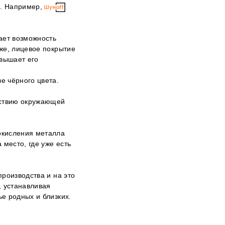
ы. Например,
ает возможность
же, лицевое покрытие
вышает его
е чёрного цвета.
йствию окружающей
окисления металла
 место, где уже есть
роизводства и на это
, устанавливая
ье родных и близких.