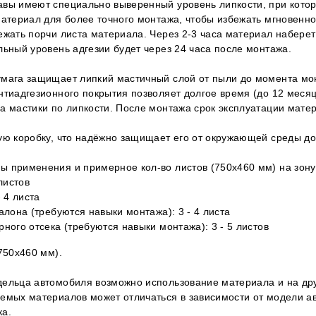
авы имеют специально выверенный уровень липкости, при котор
материал для более точного монтажа, чтобы избежать мгновенно
ежать порчи листа материала. Через 2-3 часа материал набере
льный уровень адгезии будет через 24 часа после монтажа.
умага защищает липкий мастичный слой от пыли до момента мо
нтиадгезионного покрытия позволяет долгое время (до 12 месяц
а мастики по липкости. После монтажа срок эксплуатации мате
ую коробку, что надёжно защищает его от окружающей среды д
 применения и примерное кол-во листов (750х460 мм) на зону
 листов
- 4 листа
алона (требуются навыки монтажа): 3 - 4 листа
рного отсека (требуются навыки монтажа): 3 - 5 листов
(750х460 мм).
ельца автомобиля возможно использование материала и на дру
емых материалов может отличаться в зависимости от модели а
ка.