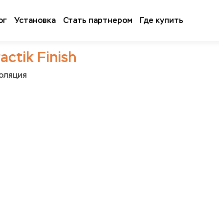
ог
Установка
Стать партнером
Где купить
actik Finish
золяция