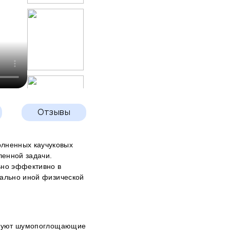
Отзывы
олненных каучуковых
ленной задачи.
ьно эффективно в
нально иной физической
ствуют шумопоглощающие