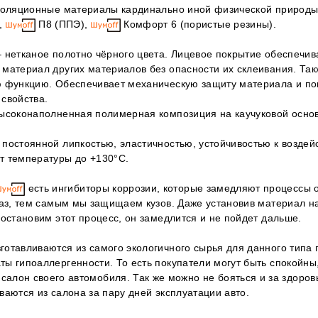
изоляционные материалы кардинально иной физической природ
,
П8 (ППЭ),
Комфорт 6 (пористые резины).
 нетканое полотно чёрного цвета. Лицевое покрытие обеспечив
материал других материалов без опасности их склеивания. Так
ю функцию. Обеспечивает механическую защиту материала и по
свойства.
ысоконаполненная полимерная композиция на каучуковой основ
 постоянной липкостью, эластичностью, устойчивостью к возде
т температуры до +130°С.
есть ингибиторы коррозии, которые замедляют процессы 
раз, тем самым мы защищаем кузов. Даже установив материал на
 остановим этот процесс, он замедлится и не пойдет дальше.
отавливаются из самого экологичного сырья для данного типа п
ы гипоаллергенности. То есть покупатели могут быть спокойны
 салон своего автомобиля. Так же можно не бояться и за здоров
ваются из салона за пару дней эксплуатации авто.