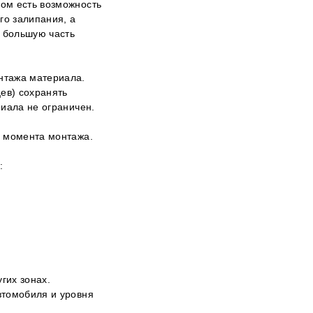
ом есть возможность
го залипания, а
т большую часть
нтажа материала.
ев) сохранять
риала не ограничен.
о момента монтажа.
:
гих зонах.
втомобиля и уровня