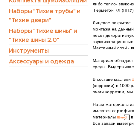
Комплекты шумоизоляции
либо тепло- звуко
Наборы "Тихие трубы" и
Герметон 7Л (ППУ)
"Тихие двери"
Лицевое покрытие –
монтажа на данный 
Наборы "Тихие шины" и
несет декоративну
"Тихие шины 2.0"
звукоизоляционные 
Мастичный слой - в
Инструменты
Аксессуары и одежда
Материал обладает
среды. Выдерживае
В составе мастики
(коррозии) в 1000 
очаги коррозии, мы
Наши материалы изг
имеются сертификат
материалы
в
Все запахи выветри