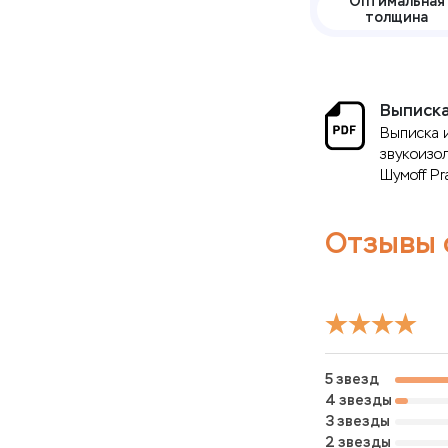
Оптимальная
толщина
Выписка
Выписка 
звукоизо
Шумоff Pra
Отзывы о
5 звезд
4 звезды
3 звезды
2 звезды