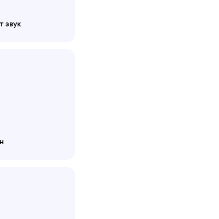
т звук
н