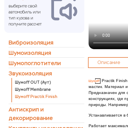
выберите свой
автомобиль или
тип кузова и
получите рассчет
Виброизоляция
Шумоизоляция
Шумопоглотители
Описание
Звукоизоляция
Practik Fini
Шумoff OUT (Аут)
мастик. Материал и
Шумoff Membrane
Предназначен для 
Шумoff Practik Finish
конструкциях, где 
природы. Например
Антискрип и
Устанавливается в 
декорирование
Работает максимал