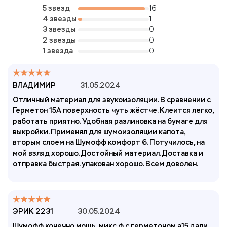
5 звезд
16
4 звезды
1
3 звезды
0
2 звезды
0
1 звезда
0
ВЛАДИМИР
31.05.2024
Отличный материал для звукоизоляции. В сравнении с
Герметон 15А поверхность чуть жёстче. Клеится легко,
работать приятно. Удобная разлиновка на бумаге для
выкройки. Применял для шумоизоляции капота,
вторым слоем на Шумофф комфорт 6. Потучилось, на
мой взляд хорошо. Достойный материал. Доставка и
отправка быстрая. упакован хорошо. Всем доволен.
ЭРИК 2231
30.05.2024
Шумофф конечно мощь, микс ф с герметоном а15 дали