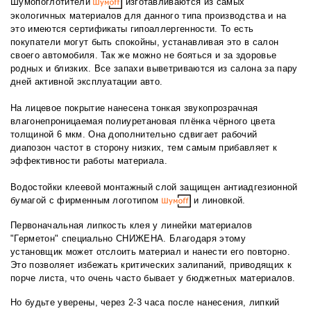
Шумопоглотители
изготавливаются из самых
экологичных материалов для данного типа производства и на
это имеются сертификаты гипоаллергенности. То есть
покупатели могут быть спокойны, устанавливая это в салон
своего автомобиля. Так же можно не бояться и за здоровье
родных и близких. Все запахи выветриваются из салона за пару
дней активной эксплуатации авто.
На лицевое покрытие нанесена тонкая звукопрозрачная
влагонепроницаемая полиуретановая плёнка чёрного цвета
толщиной 6 мкм. Она дополнительно сдвигает рабочий
диапозон частот в сторону низких, тем самым прибавляет к
эффективности работы материала.
Водостойки клеевой монтажный слой защищен антиадгезионной
бумагой с фирменным логотипом
и линовкой.
Первоначальная липкость клея у линейки материалов
"Герметон" специально СНИЖЕНА. Благодаря этому
установщик может отслоить материал и нанести его повторно.
Это позволяет избежать критических залипаний, приводящих к
порче листа, что очень часто бывает у бюджетных материалов.
Но будьте уверены, через 2-3 часа после нанесения, липкий