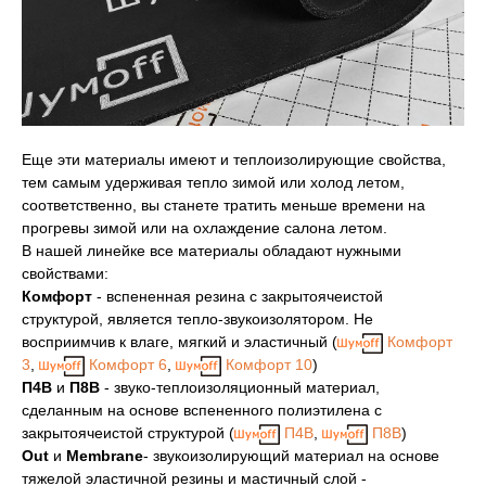
Еще эти материалы имеют и теплоизолирующие свойства,
тем самым удерживая тепло зимой или холод летом,
соответственно, вы станете тратить меньше времени на
прогревы зимой или на охлаждение салона летом.
В нашей линейке все материалы обладают нужными
свойствами:
Комфорт
- вспененная резина с закрытоячеистой
структурой, является тепло-звукоизолятором. Не
восприимчив к влаге, мягкий и эластичный (
Комфорт
3
,
Комфорт 6
,
Комфорт 10
)
П4В
и
П8В
- звуко-теплоизоляционный материал,
сделанным на основе вспененного полиэтилена с
закрытоячеистой структурой (
П4В
,
П8В
)
Out
и
Membrane
- звукоизолирующий материал на основе
тяжелой эластичной резины и мастичный слой -