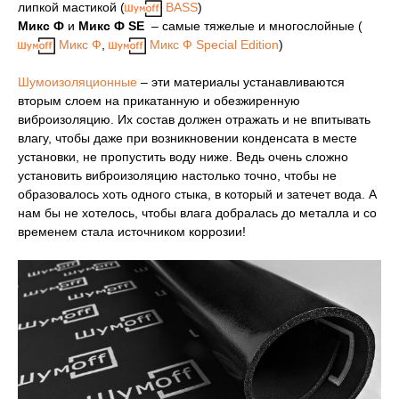
липкой мастикой (
BASS
)
Микс Ф
и
Микс Ф SE
– самые тяжелые и многослойные (
Микс Ф
,
Микс Ф Special Edition
)
Шумоизоляционные
– эти материалы устанавливаются
вторым слоем на прикатанную и обезжиренную
виброизоляцию. Их состав должен отражать и не впитывать
влагу, чтобы даже при возникновении конденсата в месте
установки, не пропустить воду ниже. Ведь очень сложно
установить виброизоляцию настолько точно, чтобы не
образовалось хоть одного стыка, в который и затечет вода. А
нам бы не хотелось, чтобы влага добралась до металла и со
временем стала источником коррозии!