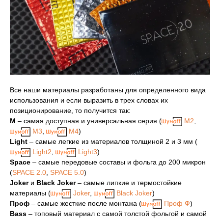
Все наши материалы разработаны для определенного вида
использования и если выразить в трех словах их
позиционирование, то получится так:
М
– самая доступная и универсальная серия (
М2
,
М3
,
М4
)
Light
– самые легкие из материалов толщиной 2 и 3 мм (
Light2
,
Light3
)
Space
– самые передовые составы и фольга до 200 микрон
(
SPACE 2.0
,
SPACE 5.0
)
Joker
и
Black Joker
– самые липкие и термостойкие
материалы (
Joker
,
Black Joker
)
Проф
– самые жесткие после монтажа (
Проф Ф
)
Bass
– топовый материал с самой толстой фольгой и самой