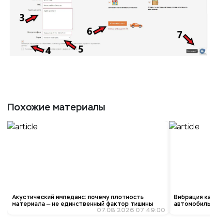
Похожие материалы
Акустический импеданс: почему плотность
Вибрация как 
материала — не единственный фактор тишины
автомобиль «з
07.08.2026 07:49:00