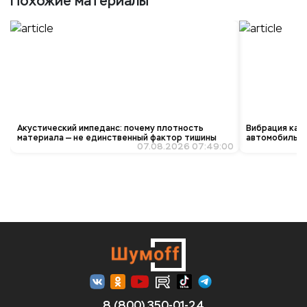
Похожие материалы
Акустический импеданс: почему плотность
Вибрация как 
материала — не единственный фактор тишины
автомобиль «з
07.08.2026 07:49:00
8 (800) 350-01-24