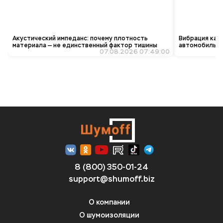
Акустический импеданс: почему плотность
Вибрация как 
материала — не единственный фактор тишины
автомобиль «з
07.08.2026 07:49:00
8 (800) 350-01-24
support@shumoff.biz
О компании
О шумоизоляции