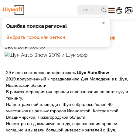
✕
Ошибка поиска региона!
Шуя Auto Show 2019 и Шумофф
Выбрать город или регион
Шумоff
Новости
Шуя Auto Show 2019 и Шумофф
29.06.2019 10:00:00
29 июня состоялся автофестиваль
Шуя AutoShow
2019
приуроченный к празднованию Дня Молодежи в г. Шуя,
Ивановской области.
В рамках мероприятия прошли соревнования по автозвуку и
тюнингу.
На центральной площади г. Шуя собралось более 40
участников из разных городов Ивановской, Костромской,
Владимирской, Нижегородской области.
Несмотря на дождливую погоду, соревнования прошли
успешно и вызвали большой интерес у жителей г. Шуя,