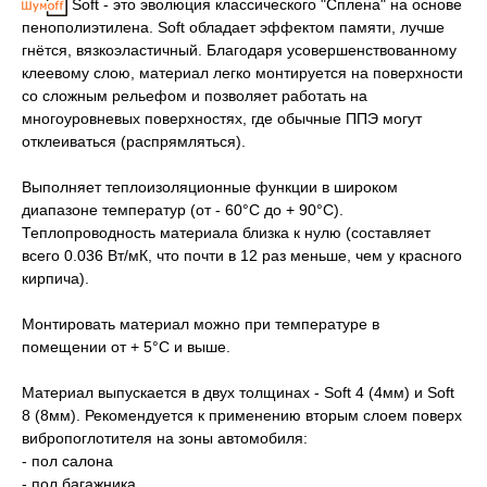
Soft - это эволюция классического "Сплена" на основе
пенополиэтилена. Soft обладает эффектом памяти, лучше
гнётся, вязкоэластичный. Благодаря усовершенствованному
клеевому слою, материал легко монтируется на поверхности
со сложным рельефом и позволяет работать на
многоуровневых поверхностях, где обычные ППЭ могут
отклеиваться (распрямляться).
Выполняет теплоизоляционные функции в широком
диапазоне температур (от - 60°С до + 90°С).
Теплопроводность материала близка к нулю (cоставляет
всего 0.036 Вт/мК, что почти в 12 раз меньше, чем у красного
кирпича).
Монтировать материал можно при температуре в
помещении от + 5°С и выше.
Материал выпускается в двух толщинах - Soft 4 (4мм) и Soft
8 (8мм). Рекомендуется к применению вторым слоем поверх
вибропоглотителя на зоны автомобиля:
- пол салона
- пол багажника