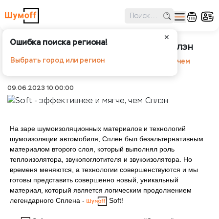
✕
Ошибка поиска региона!
Soft - эффективнее и мягче, чем Сплэн
Выбрать город или регион
Шумоff
Новости
Soft - эффективнее и мягче, чем
Сплэн
09.06.2023 10:00:00
На заре шумоизоляционных материалов и технологий
шумоизоляции автомобиля, Сплен был безальтернативным
материалом второго слоя, который выполнял роль
теплоизолятора, звукопоглотителя и звукоизолятора. Но
временя меняются, а технологии совершенствуются и мы
готовы представить совершенно новый, уникальный
материал, который является логическим продолжением
легендарного Сплена -
Soft!