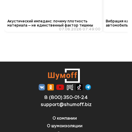
Акустический импеданс: почему плотность
Вибрация как 
материала — не единственный фактор тишины
автомобиль «з
07.08.2026 07:49:00
8 (800) 350-01-24
support@shumoff.biz
О компании
О шумоизоляции