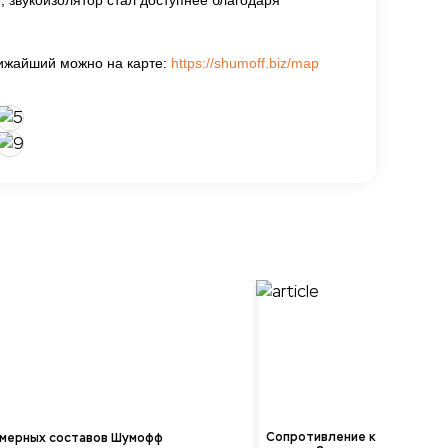
е, звукоизолятор стал доступнее благодаря
ижайший можно на карте:
https://shumoff.biz/map
Сопротивление к УФ-излучен
имерных составов Шумофф