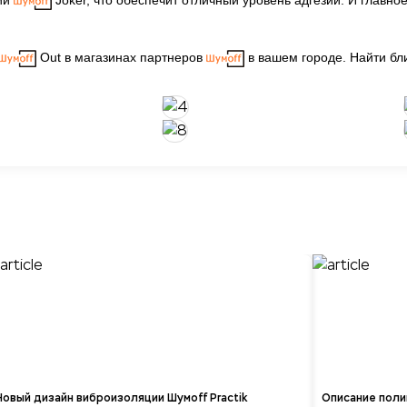
рии
Joker, что обеспечит отличный уровень адгезии. И главно
Out в магазинах партнеров
в вашем городе. Найти бл
Новый дизайн виброизоляции Шумоff Practik
Описание пол